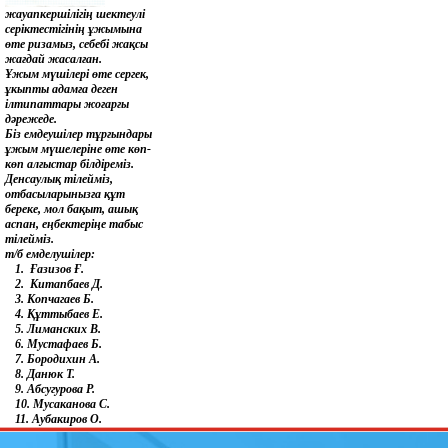
жауапкершілігің шектеулі
серіктестігінің ұжымына
өте ризамыз, себебі жақсы
жағдай жасалған.
Ұжым мүшілері өте сергек,
ұкыпты адамға деген
ілтипаттары жоғарғы
дәрежеде.
Біз емдеушілер тұрғындары
ұжым мүшелеріне өте көп-
көп алғыстар білдіреміз.
Денсаулық тілейміз,
отбасыларынызға құт
береке, мол бақыт, ашық
аспан, еңбектеріңе табыс
тілейміз.
т/б емделушілер:
1. Ғазизов Ғ.
2. Китапбаев Д.
3. Копчагаев Б.
4. Құттыбаев Е.
5. Лиманских В.
6. Мустафаев Б.
7. Бородихин А.
8. Данюк Т.
9. Абсугурова Р.
10. Мусаканова С.
11. Аубакиров О.