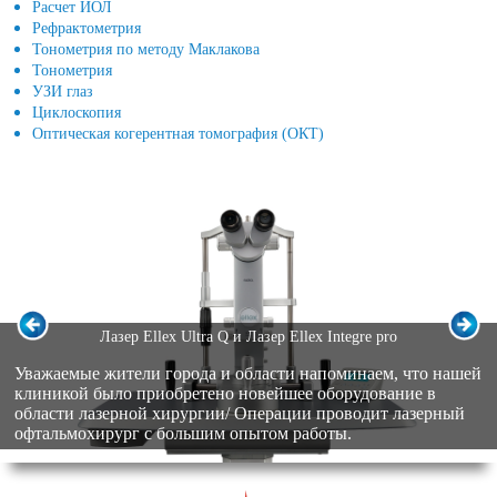
Расчет ИОЛ
Рефрактометрия
Тонометрия по методу Маклакова
Тонометрия
УЗИ глаз
Циклоскопия
Оптическая когерентная томография (ОКТ)
Лазер Ellex Ultra Q и Лазер Ellex Integre pro
Уважаемые жители города и области напоминаем, что нашей
клиникой было приобретено новейшее оборудование в
области лазерной хирургии/ Операции проводит лазерный
офтальмохирург с большим опытом работы.