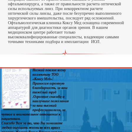
офтальмохирурга, а также от правильности расчета оптической
силы используемых линз. При некорректном расчете
оптической силы линзы, даже после безупречно выполненного
хирургического вмешательства, последует ряд осложнений.
Офтальмологическая клиника Коксу Мед оснащена современной
аппаратурой для диагностики органов зрения. В нашем
медицинском центре работают только
высококвалифицированные специалисты, владеющие самыми
точными техниками подбора и имплантации ИОЛ.
Низкий поклон всему
коллективу ТОО
«Коксу Мед»!
Приносим огромную
благодарность, за ваш
тяжёлый труд
.Огромное спасибо и
наилучшие пожелания
за ваш высокий
профессионализм, за
чуткое и внимательное отношение к
пациентам.
Спасибо Вам за то, что Вы помогаете
людям ощущать жизнь во всех ярких