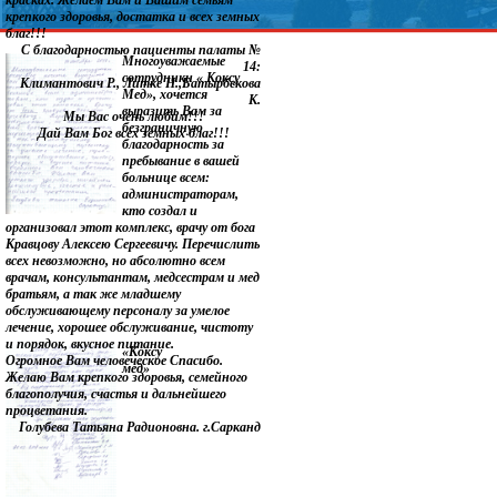
красках. Желаем Вам и Вашим семьям
крепкого здоровья, достатка и всех земных
благ!!!
С благодарностью пациенты палаты №
Многоуважаемые
14:
сотрудники « Коксу
Климантович Р., Литке Н.,Батырбекова
Мед», хочется
К.
выразить Вам за
Мы Вас очень любим!!!
безграничную
Дай Вам Бог всех земных благ!!!
благодарность за
пребывание в вашей
больнице всем:
администраторам,
кто создал и
организовал этот комплекс, врачу от бога
Кравцову Алексею Сергеевичу. Перечислить
всех невозможно, но абсолютно всем
врачам, консультантам, медсестрам и мед
братьям, а так же младшему
обслуживающему персоналу за умелое
лечение, хорошее обслуживание, чистоту
и порядок, вкусное питание.
«Коксу
Огромное Вам человеческое Спасибо.
мед»
Желаю Вам крепкого здоровья, семейного
благополучия, счастья и дальнейшего
процветания.
Голубева Татьяна Радионовна. г.Сарканд