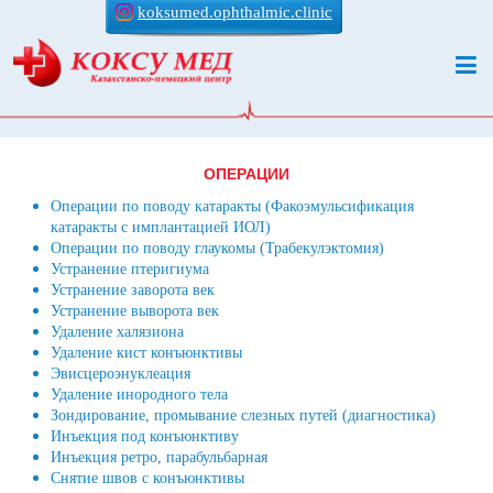
koksumed.ophthalmic.clinic
ОПЕРАЦИИ
Операции по поводу катаракты (Факоэмульсификация
катаракты с имплантацией ИОЛ)
Операции по поводу глаукомы (Трабекулэктомия)
Устранение птеригиума
Устранение заворота век
Устранение выворота век
Удаление халязиона
Удаление кист конъюнктивы
Эвисцероэнуклеация
Удаление инородного тела
Зондирование, промывание слезных путей (диагностика)
Инъекция под конъюнктиву
Инъекция ретро, парабульбарная
Снятие швов с конъюнктивы