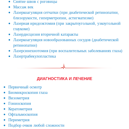
Снятие швов с роговицы
Массаж век
Лазеркоагуляция сетчатки (при диабетической ретинопатии,
близорукости, гиперметропии, астигматизме)
Лазерная иридоэктомия (при закрытоугольной, узкоугольной
глаукоме)
Лазердисцизия вторичной катаракты
Лазеркоагуляция новообразованных сосудов (диабетической
ретинопатии)
Лазерсинехиотомия (при воспалительных заболеваниях глаза)
Лазертрабекулопластика
ДИАГНОСТИКА И ЛЕЧЕНИЕ
Первичный осмотр
Биомикроскопия глаза
Визометрия
Гониоскопия
Кератометрия
Офтальмоскопия
Периметрия
Подбор очков любой сложности