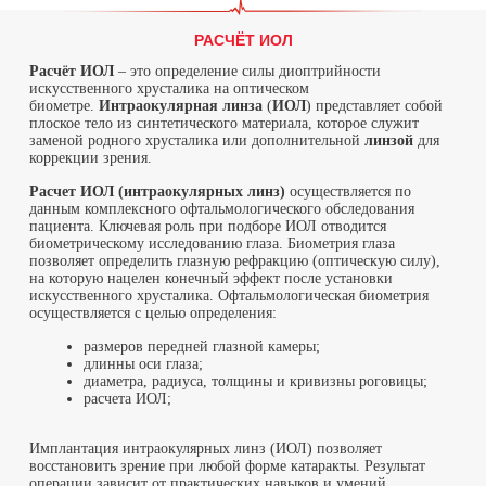
РАСЧЁТ ИОЛ
Расчёт ИОЛ
– это определение силы диоптрийности
искусственного хрусталика на оптическом
биометре.
Интраокулярная линза
(
ИОЛ
) представляет собой
плоское тело из синтетического материала, которое служит
заменой родного хрусталика или дополнительной
линзой
для
коррекции зрения.
Расчет ИОЛ (интраокулярных линз)
осуществляется по
данным комплексного офтальмологического обследования
пациента. Ключевая роль при подборе ИОЛ отводится
биометрическому исследованию глаза. Биометрия глаза
позволяет определить глазную рефракцию (оптическую силу),
на которую нацелен конечный эффект после установки
искусственного хрусталика. Офтальмологическая биометрия
осуществляется с целью определения:
размеров передней глазной камеры;
длинны оси глаза;
диаметра, радиуса, толщины и кривизны роговицы;
расчета ИОЛ;
Имплантация интраокулярных линз (ИОЛ) позволяет
восстановить зрение при любой форме катаракты. Результат
операции зависит от практических навыков и умений