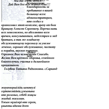
Мы Вас очень любим!!!
безграничную
Дай Вам Бог всех земных благ!!!
благодарность за
пребывание в вашей
больнице всем:
администраторам,
кто создал и
организовал этот комплекс, врачу от бога
Кравцову Алексею Сергеевичу. Перечислить
всех невозможно, но абсолютно всем
врачам, консультантам, медсестрам и мед
братьям, а так же младшему
обслуживающему персоналу за умелое
лечение, хорошее обслуживание, чистоту
и порядок, вкусное питание.
«Коксу
Огромное Вам человеческое Спасибо.
мед»
Желаю Вам крепкого здоровья, семейного
благополучия, счастья и дальнейшего
процветания.
Голубева Татьяна Радионовна. г.Сарканд
жауапкершілігің шектеулі
серіктестігінің ұжымына
өте ризамыз, себебі жақсы
жағдай жасалған.
Ұжым мүшілері өте сергек,
ұкыпты адамға деген