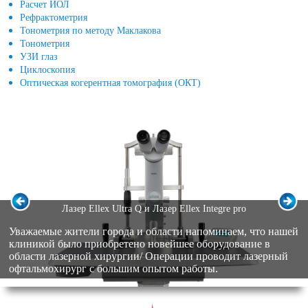
Расчет ИОЛ
Рефрактометрия
Тонометрия по методу Маклакова
Тонометрия
УЗИ глаз
Циклоскопия
Оптическая когерентная томография (ОКТ)
Лазер Ellex Ultra Q и Лазер Ellex Integre pro
Уважаемые жители города и области напоминаем, что нашей
клиникой было приобретено новейшее оборудование в
области лазерной хирургии/ Операции проводит лазерный
офтальмохирург с большим опытом работы.