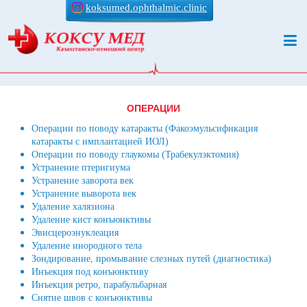
koksumed.ophthalmic.clinic
ОПЕРАЦИИ
Операции по поводу катаракты (Факоэмульсификация
катаракты с имплантацией ИОЛ)
Операции по поводу глаукомы (Трабекулэктомия)
Устранение птеригиума
Устранение заворота век
Устранение выворота век
Удаление халязиона
Удаление кист конъюнктивы
Эвисцероэнуклеация
Удаление инородного тела
Зондирование, промывание слезных путей (диагностика)
Инъекция под конъюнктиву
Инъекция ретро, парабульбарная
Снятие швов с конъюнктивы