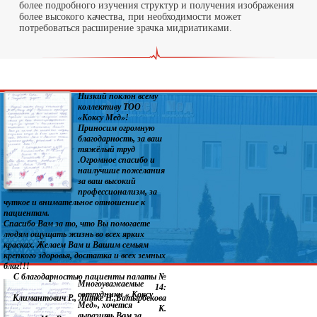
более подробного изучения структур и получения изображения
более высокого качества, при необходимости может
потребоваться расширение зрачка мидриатиками.
Низкий поклон всему
коллективу ТОО
«Коксу Мед»!
Приносим огромную
благодарность, за ваш
тяжёлый труд
.Огромное спасибо и
наилучшие пожелания
за ваш высокий
профессионализм, за
чуткое и внимательное отношение к
пациентам.
Спасибо Вам за то, что Вы помогаете
людям ощущать жизнь во всех ярких
красках. Желаем Вам и Вашим семьям
крепкого здоровья, достатка и всех земных
благ!!!
С благодарностью пациенты палаты №
Многоуважаемые
14:
сотрудники « Коксу
Климантович Р., Литке Н.,Батырбекова
Мед», хочется
К.
выразить Вам за