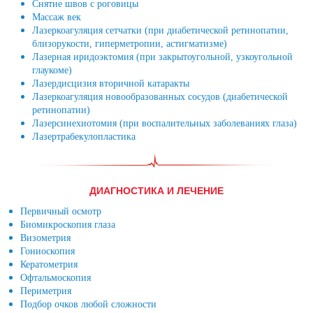
Снятие швов с роговицы
Массаж век
Лазеркоагуляция сетчатки (при диабетической ретинопатии,
близорукости, гиперметропии, астигматизме)
Лазерная иридоэктомия (при закрытоугольной, узкоугольной
глаукоме)
Лазердисцизия вторичной катаракты
Лазеркоагуляция новообразованных сосудов (диабетической
ретинопатии)
Лазерсинехиотомия (при воспалительных заболеваниях глаза)
Лазертрабекулопластика
ДИАГНОСТИКА И ЛЕЧЕНИЕ
Первичный осмотр
Биомикроскопия глаза
Визометрия
Гониоскопия
Кератометрия
Офтальмоскопия
Периметрия
Подбор очков любой сложности